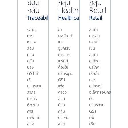
ย้อน
กลุ่ม
กลุ่ม
กลับ
Healthcare
Retail
Traceability
Healthcare
Retail
ระบบ
ยา
สินค้า
การ
เวชภัณฑ์
ในกลุ่ม
ตรวจ
และ
Retail
สอบ
อุปกรณ์
เช่น
ย้อน
ทางการ
สินค้า
กลับ
แพทย์
อุปโภค
ของ
ต้องใช้
บริโภค
GS1 ที่
มาตรฐาน
เสื้อผ้า
ใช้
GS1
และ
มาตรฐาน
เพื่อ
อุปกรณ์
สากล
ตรวจ
อิเล็กทรอนิกส์
ในการ
สอบ
ใช้
ติดตาม
ย้อน
มาตรฐาน
การ
กลับ
GS1
เคลื่อนที่
ป้องกัน
เพื่อ
ของ
ของ
เพิ่ม