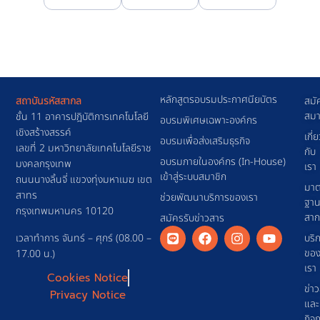
หลักสูตรอบรมประกาศนียบัตร
สถาบันรหัสสากล
สมั
สมา
ชั้น 11 อาคารปฎิบัติการเทคโนโลยี
อบรมพิเศษเฉพาะองค์กร
เชิงสร้างสรรค์
เกี่
อบรมเพื่อส่งเสริมธุรกิจ
เลขที่ 2 มหาวิทยาลัยเทคโนโลยีราช
กับ
อบรมภายในองค์กร (In-House)
มงคลกรุงเทพ
เรา
เข้าสู่ระบบสมาชิก
ถนนนางลิ้นจี่ แขวงทุ่งมหาเมฆ เขต
มาต
สาทร
ช่วยพัฒนาบริการของเรา
ฐา
กรุงเทพมหานคร 10120
สา
สมัครรับข่าวสาร
เวลาทำการ จันทร์ – ศุกร์ (08.00 –
บริ
ขอ
17.00 น.)
เรา
Cookies Notice
ข่า
Privacy Notice
และ
กิจ