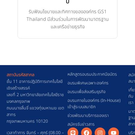
ปี
รับฟังนโยบายและทิศทางขององค์กร GS1
Thailand มีส่วนร่วมในการพัฒนามาตรฐาน
และเครือข่ายธุรกิจ
หลักสูตรอบรมประกาศนียบัตร
สถาบันรหัสสากล
สมั
สมา
ชั้น 11 อาคารปฎิบัติการเทคโนโลยี
อบรมพิเศษเฉพาะองค์กร
เชิงสร้างสรรค์
เกี่
อบรมเพื่อส่งเสริมธุรกิจ
เลขที่ 2 มหาวิทยาลัยเทคโนโลยีราช
กับ
อบรมภายในองค์กร (In-House)
มงคลกรุงเทพ
เรา
เข้าสู่ระบบสมาชิก
ถนนนางลิ้นจี่ แขวงทุ่งมหาเมฆ เขต
มาต
สาทร
ช่วยพัฒนาบริการของเรา
ฐา
กรุงเทพมหานคร 10120
สา
สมัครรับข่าวสาร
เวลาทำการ จันทร์ – ศุกร์ (08.00 –
บริ