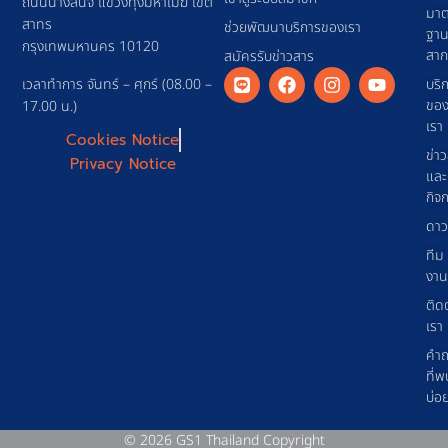
ถนนนางลิ้นจี่ แขวงทุ่งมหาเมฆ เขต
มาต
สาทร
ช่วยพัฒนาบริการของเรา
ฐา
กรุงเทพมหานคร 10120
สา
สมัครรับข่าวสาร
เวลาทำการ จันทร์ – ศุกร์ (08.00 –
บริ
ขอ
17.00 น.)
เรา
Cookies Notice
ข่า
Privacy Notice
และ
กิจ
ดาว
ทีม
งาน
ติด
เรา
คำ
ที่พ
บ่อ
© 2026 GS1 Thailand Copyright