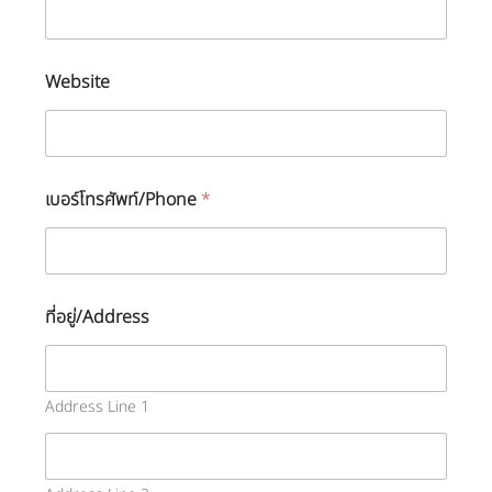
ะ
บุ
)
(
Website
โ
ป
ร
ด
ร
ะ
เบอร์โทรศัพท์/Phone
*
บุ
)
ที่อยู่/Address
Address Line 1