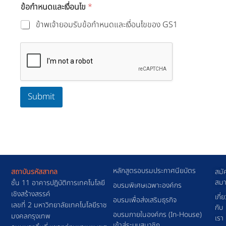
ข้อกำหนดและเงื่อนไข
*
ข้าพเจ้ายอมรับข้อกำหนดและเงื่อนไขของ GS1
Submit
หลักสูตรอบรมประกาศนียบัตร
สถาบันรหัสสากล
สมั
สมา
ชั้น 11 อาคารปฎิบัติการเทคโนโลยี
อบรมพิเศษเฉพาะองค์กร
เชิงสร้างสรรค์
เกี่
อบรมเพื่อส่งเสริมธุรกิจ
เลขที่ 2 มหาวิทยาลัยเทคโนโลยีราช
กับ
อบรมภายในองค์กร (In-House)
มงคลกรุงเทพ
เรา
เข้าสู่ระบบสมาชิก