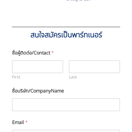
สนใจสมัครเป็นพาร์ทเนอร์
(
ชื่อผู้ติดต่อ/Contact
*
โ
ป
ร
ด
ร
First
Last
ะ
บุ
ชื่อบริษัท/CompanyName
)
(
โ
ป
ร
ด
Email
*
ร