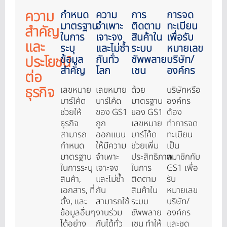
ความ
กำหนด
ความ
การ
การจด
มาตรฐาน
จำเพาะ
ติดตาม
ทะเบียน
สำคัญ
ในการ
เจาะจง
สินค้าใน
เพื่อรับ
และ
ระบุ
และไม่ซ้ำ
ระบบ
หมายเลข
ประโยชน์
ข้อมูล
กันทั่ว
ซัพพลาย
บริษัท/
สำคัญ
โลก
เชน
องค์กร
ต่อ
ธุรกิจ​
เลขหมาย
เลขหมาย
ด้วย
บริษัทหรือ
บาร์โค้ด
บาร์โค้ด
มาตรฐาน
องค์กร
ช่วยให้
ของ GS1
ของ GS1
ต้อง
ธุรกิจ
ถูก
เลขหมาย
ทำการจด
สามารถ
ออกแบบ
บาร์โค้ด
ทะเบียน
กำหนด
ให้มีความ
ช่วยเพิ่ม
เป็น
มาตรฐาน
จำเพาะ
ประสิทธิภาพ
สมาชิกกับ
ในการระบุ
เจาะจง
ในการ
GS1 เพื่อ
สินค้า,
และไม่ซ้ำ
ติดตาม
รับ
เอกสาร, ที่
กัน
สินค้าใน
หมายเลข
ตั้ง, และ
สามารถใช้
ระบบ
บริษัท/
ข้อมูลอื่นๆ
งานร่วม
ซัพพลาย
องค์กร
ได้อย่าง
กันได้ทั่ว
เชน ทำให้
และชุด