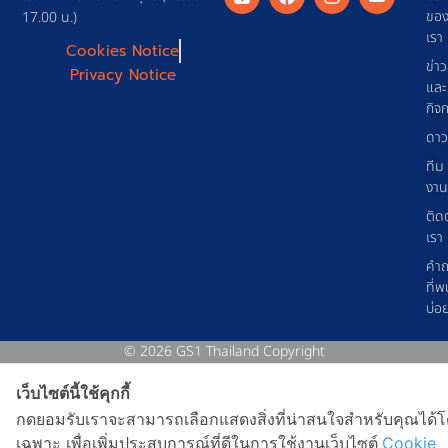
ขอ
17.00 น.)
เรา
Cookies Notice
ข่า
Privacy Notice
และ
กิจ
ดาว
ทีม
งาน
ติด
เรา
คำ
ที่พ
บ่อ
© 2026 GS1 Thailand Copyright
เว็บไซต์นี้ใช้คุกกี้
กดยอมรับเราจะสามารถเลือกแสดงสิ่งที่น่าสนใจสำหรับคุณได้
เฉพาะ เพื่อเพิ่มประสบการณ์ที่ดีในการใช้งานเว็บไซต์
Cookie