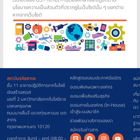
เว็บไซต์ของ GS1 ก็ตาม) ท่านต้องศึกษาและปฏิบัติตาม
นโยบายความเป็นส่วนตัวที่ปรากฏในเว็บไซต์นั้น ๆ แยกต่าง
หากจากเว็บไซต์
หลักสูตรอบรมประกาศนียบัตร
สถาบันรหัสสากล
สมั
สมา
ชั้น 11 อาคารปฎิบัติการเทคโนโลยี
อบรมพิเศษเฉพาะองค์กร
เชิงสร้างสรรค์
เกี่
อบรมเพื่อส่งเสริมธุรกิจ
เลขที่ 2 มหาวิทยาลัยเทคโนโลยีราช
กับ
อบรมภายในองค์กร (In-House)
มงคลกรุงเทพ
เรา
เข้าสู่ระบบสมาชิก
ถนนนางลิ้นจี่ แขวงทุ่งมหาเมฆ เขต
มาต
สาทร
ช่วยพัฒนาบริการของเรา
ฐา
กรุงเทพมหานคร 10120
สา
สมัครรับข่าวสาร
เวลาทำการ จันทร์ – ศุกร์ (08.00 –
บริ