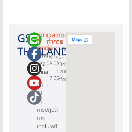
สถาน
เวลา
ติดต่อ
GS1
ที่
ทำการ
Call
ติดต่อ
THAILAND
จันทร์
Center
สถาบัน
- ศุกร์
: 0-
08.00
รหัส
2345-
-
1200
สากล
17.00
info@gs1thailand.org
ชั้น
น.
11
อา
คารปฎิบัติ
การ
เทคโนโลยี