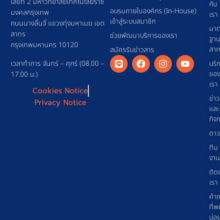
เลขที่ 2 มหาวิทยาลัยเทคโนโลยีราช
กับ
อบรมภายในองค์กร (In-House)
มงคลกรุงเทพ
เรา
เข้าสู่ระบบสมาชิก
ถนนนางลิ้นจี่ แขวงทุ่งมหาเมฆ เขต
มาต
สาทร
ช่วยพัฒนาบริการของเรา
ฐา
กรุงเทพมหานคร 10120
สา
สมัครรับข่าวสาร
เวลาทำการ จันทร์ – ศุกร์ (08.00 –
บริ
ขอ
17.00 น.)
เรา
Cookies Notice
ข่า
Privacy Notice
และ
กิจ
ดาว
ทีม
งาน
ติด
เรา
คำ
ที่พ
บ่อ