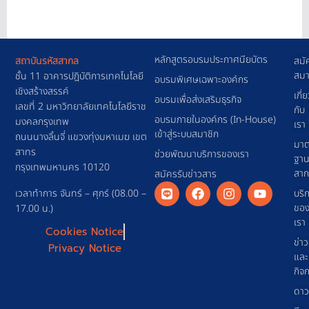
หลักสูตรอบรมประกาศนียบัตร
สถาบันรหัสสากล
สมั
สมา
ชั้น 11 อาคารปฎิบัติการเทคโนโลยี
อบรมพิเศษเฉพาะองค์กร
เชิงสร้างสรรค์
เกี่
อบรมเพื่อส่งเสริมธุรกิจ
เลขที่ 2 มหาวิทยาลัยเทคโนโลยีราช
กับ
อบรมภายในองค์กร (In-House)
มงคลกรุงเทพ
เรา
เข้าสู่ระบบสมาชิก
ถนนนางลิ้นจี่ แขวงทุ่งมหาเมฆ เขต
มาต
สาทร
ช่วยพัฒนาบริการของเรา
ฐา
กรุงเทพมหานคร 10120
สา
สมัครรับข่าวสาร
เวลาทำการ จันทร์ – ศุกร์ (08.00 –
บริ
ขอ
17.00 น.)
เรา
Cookies Notice
ข่า
Privacy Notice
และ
กิจ
ดาว