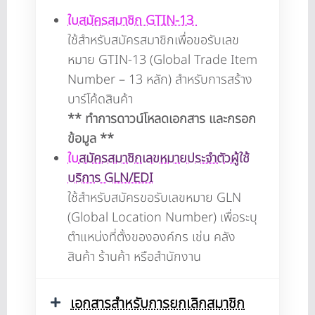
ใบสมัครสมาชิก GTIN-13
ใช้สำหรับสมัครสมาชิกเพื่อขอรับเลข
หมาย GTIN-13 (Global Trade Item
Number – 13 หลัก) สำหรับการสร้าง
บาร์โค้ดสินค้า
** ทำการดาวน์โหลดเอกสาร และกรอก
ข้อมูล **
ใบ
สมัครสมาชิกเลขหมายประจำตัวผู้ใช้
บริการ GLN/EDI
ใช้สำหรับสมัครขอรับเลขหมาย GLN
(Global Location Number) เพื่อระบุ
ตำแหน่งที่ตั้งขององค์กร เช่น คลัง
สินค้า ร้านค้า หรือสำนักงาน
เอกสารสำหรับการยกเลิกสมาชิก