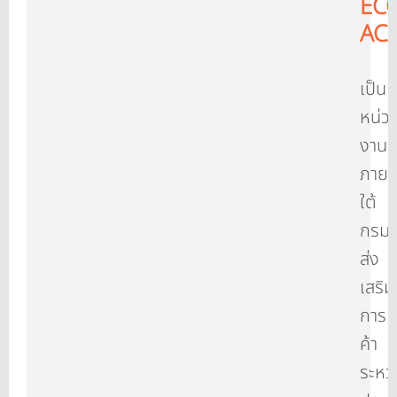
EC
AC
เป็น
หน่ว
งาน
ภาย
ใต้
กรม
ส่ง
เสริม
การ
ค้า
ระหว่