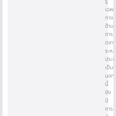
รู้
เฉพา
ทาง
ด้าน
การ
ตลา
ระหว่
ประเ
เป็น
นอก
นี้
ยัง
มี
การ