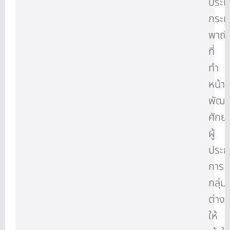
ประเ
กระท
พาณิ
ที่
ทำ
หน้าที
พัฒน
ศักย
ผู้
ประ
การ
กลุ่ม
ต่าง
ให้