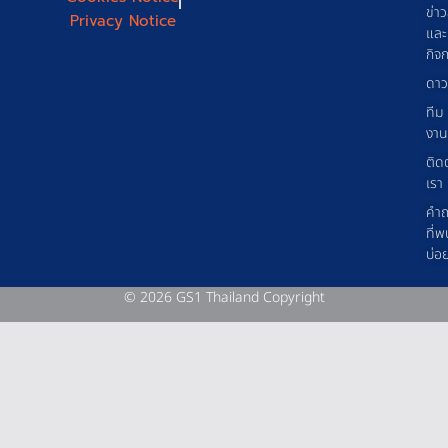
ข่า
Privacy Notice
และ
กิจ
ดาว
ทีม
งาน
ติด
เรา
คำ
ที่พ
บ่อ
© 2026 GS1 Thailand Copyright