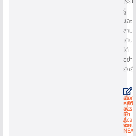
เรียน
รู้
และ
สามา
เติบ
ได้
อย่า
ยั่งยื
ลง
เลือก
ทะเบี
หลักส
เพื่อ
อบรม
เข้า
E-
สู่
Aca
ระบบ
จาก
NEA