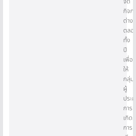
จัด
กิจก
ต่าง
ตลอ
ทั้ง
ปี
เพื่อ
ให้
กลุ่ม
ผู้
ประ
การ
เกิด
การ