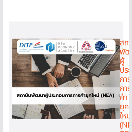
สถา
พัฒ
ผู้
ประ
การ
การ
ค้า
ยุค
ใหม่
(N