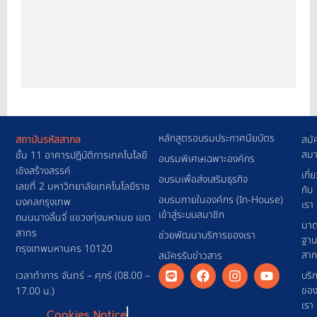
หลักสูตรอบรมประกาศนียบัตร
สถาบันรหัสสากล
สมั
สมา
ชั้น 11 อาคารปฎิบัติการเทคโนโลยี
อบรมพิเศษเฉพาะองค์กร
เชิงสร้างสรรค์
เกี่
อบรมเพื่อส่งเสริมธุรกิจ
เลขที่ 2 มหาวิทยาลัยเทคโนโลยีราช
กับ
อบรมภายในองค์กร (In-House)
มงคลกรุงเทพ
เรา
เข้าสู่ระบบสมาชิก
ถนนนางลิ้นจี่ แขวงทุ่งมหาเมฆ เขต
มาต
สาทร
ช่วยพัฒนาบริการของเรา
ฐา
กรุงเทพมหานคร 10120
สา
สมัครรับข่าวสาร
เวลาทำการ จันทร์ – ศุกร์ (08.00 –
บริ
ขอ
17.00 น.)
เรา
Cookies Notice