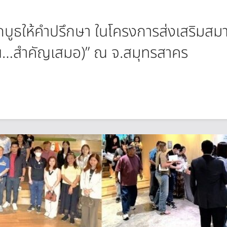
บูธให้คำปรึกษา ในโครงการส่งเสริมสมาช
งิน…สำคัญเสมอ)” ณ จ.สมุทรสาคร