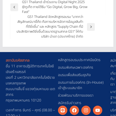
GS1 Thailand เข้าร่วมงาน Digital Night 2025
@ภูเก็ต ภายใต้ธีม “Go Digital, Grow Big, Grow
Fast”
GS1 Thailand จัดหลักสูตรอบรม “มากกว่า
สัญลักษณ์บาร์โค้ด คือการบริหารจัดการข้อมูลสินค้า
ที่ดียิ่งขึ้น” และ หลักสูตร “Supply Chain ที่มี
ประสิทธิภาพดียิ่งขึ้นด้วยมาตรฐานสากล GS1” ให้กับ
บริษัท นำเชา (ประเทศไทย) จำกัด
หลักสูตรอบรมประกาศนียบัตร
สถาบันรหัสสากล
สมั
สมา
ชั้น 11 อาคารปฎิบัติการเทคโนโลยี
อบรมพิเศษเฉพาะองค์กร
เชิงสร้างสรรค์
เกี่
อบรมเพื่อส่งเสริมธุรกิจ
เลขที่ 2 มหาวิทยาลัยเทคโนโลยีราช
กับ
อบรมภายในองค์กร (In-House)
มงคลกรุงเทพ
เรา
เข้าสู่ระบบสมาชิก
ถนนนางลิ้นจี่ แขวงทุ่งมหาเมฆ เขต
มาต
สาทร
ช่วยพัฒนาบริการของเรา
ฐา
กรุงเทพมหานคร 10120
สา
สมัครรับข่าวสาร
เวลาทำการ จันทร์ – ศุกร์ (08.00 –
บริ
ขอ
17.00 น.)