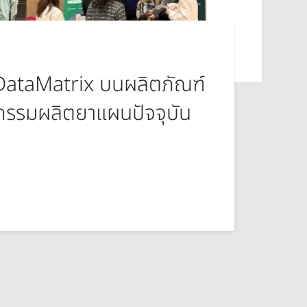
 DataMatrix บนผลิตภัณฑ์
กรรมผลิตยาแผนปัจจุบัน