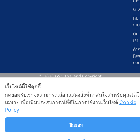
กิจ
ดาว
ทีม
งาน
ติด
เรา
คำ
ที่พ
บ่อ
© 2026 GS1 Thailand Copyright
เว็บไซต์นี้ใช้คุกกี้
กดยอมรับเราจะสามารถเลือกแสดงสิ่งที่น่าสนใจสำหรับคุณได้
เฉพาะ เพื่อเพิ่มประสบการณ์ที่ดีในการใช้งานเว็บไซต์
Cookie
Policy
ยินยอม