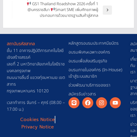
GS1 Thailand Roadshow 2026 ครั้งที่ 1
@นครราชสีมา
Smart SME เพิ่มศักยภาพผู้
ประกอบการด้วยมาตรฐานสินค้าสู่สากล
หลักสูตรอบรมประกาศนียบัตร
สถาบันรหัสสากล
สมั
สมา
ชั้น 11 อาคารปฎิบัติการเทคโนโลยี
อบรมพิเศษเฉพาะองค์กร
เชิงสร้างสรรค์
เกี่
อบรมเพื่อส่งเสริมธุรกิจ
เลขที่ 2 มหาวิทยาลัยเทคโนโลยีราช
กับ
อบรมภายในองค์กร (In-House)
มงคลกรุงเทพ
เรา
เข้าสู่ระบบสมาชิก
ถนนนางลิ้นจี่ แขวงทุ่งมหาเมฆ เขต
มาต
สาทร
ช่วยพัฒนาบริการของเรา
ฐา
กรุงเทพมหานคร 10120
สา
สมัครรับข่าวสาร
เวลาทำการ จันทร์ – ศุกร์ (08.00 –
บริ
ขอ
17.00 น.)
เรา
Cookies Notice
ข่า
Privacy Notice
และ