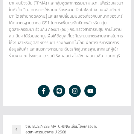
ยาแผนปัจจุบัน (TPMA) และกลุ่มอุตสาหกรรมยา ส.อ.ท. เพื่อร่วมเสวนา
ในหัวข้อ “แนวทางการใช้งานเครื่องหมาย DataMatrix บนผลิตภัณฑ์
ยา” โดยถ่ายทอดความรู้และแลกเปลี่ยนมุมมองเกี่ยวกับบทบาทของบาร์
โค้ดมาตรฐานสากล GS1 ในการเพิ่มประสิทธิภาพสำหรับกลุ่ม
อุตสาหกรรมยา ร่วมกับ กองยา (อย.) กระทรวงสาธารณสุข ภายในงาน
สถาบันฯ ได้ร่วมออกบูธเพื่อให้ข้อมูลเกี่ยวกับระบบมาตรฐานสากลในการ
ใช้งานสำหรับอุตสาหกรรมยา รวมถึงเทคโนโลยีเพื่อการบริหารจัดการ
ข้อมูลสินค้า และแนวทางการยกระดับธุรกิจสู่มาตรฐานสากลแก่ผู้เข้า
ร่วมงาน ณ โรงแรม แกรนด์ ริชมอนด์ สไตลิช คอนเวนชั่น จ.นนทบุรี
งาน BUSINESS MATCHING เชื่อมโยงเครือข่าย
อุตสาหกรรมอาหาร ปี 2568