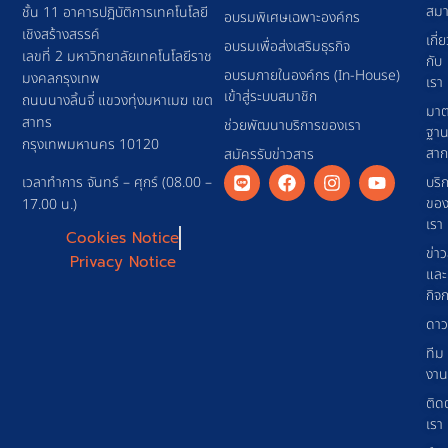
สมา
ชั้น 11 อาคารปฎิบัติการเทคโนโลยี
อบรมพิเศษเฉพาะองค์กร
เชิงสร้างสรรค์
เกี่
อบรมเพื่อส่งเสริมธุรกิจ
เลขที่ 2 มหาวิทยาลัยเทคโนโลยีราช
กับ
อบรมภายในองค์กร (In-House)
มงคลกรุงเทพ
เรา
เข้าสู่ระบบสมาชิก
ถนนนางลิ้นจี่ แขวงทุ่งมหาเมฆ เขต
มาต
สาทร
ช่วยพัฒนาบริการของเรา
ฐา
กรุงเทพมหานคร 10120
สา
สมัครรับข่าวสาร
เวลาทำการ จันทร์ – ศุกร์ (08.00 –
บริ
ขอ
17.00 น.)
เรา
Cookies Notice
ข่า
Privacy Notice
และ
กิจ
ดาว
ทีม
งาน
ติด
เรา