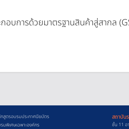
ระกอบการด้วยมาตรฐานสินค้าสู่สากล 
ักสูตรอบรมประกาศนียบัตร
สถาบันร
ชั้น 11 อ
รมพิเศษเฉพาะองค์กร