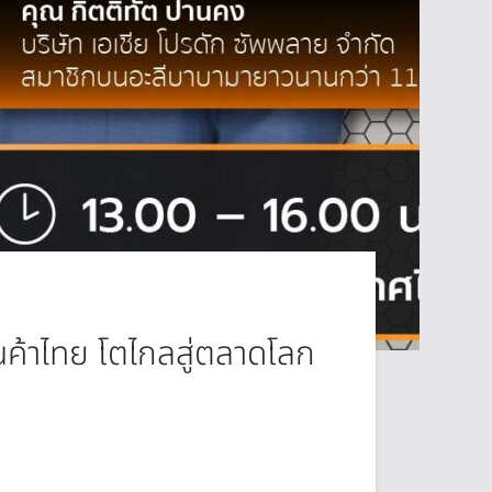
้าไทย โตไกลสู่ตลาดโลก