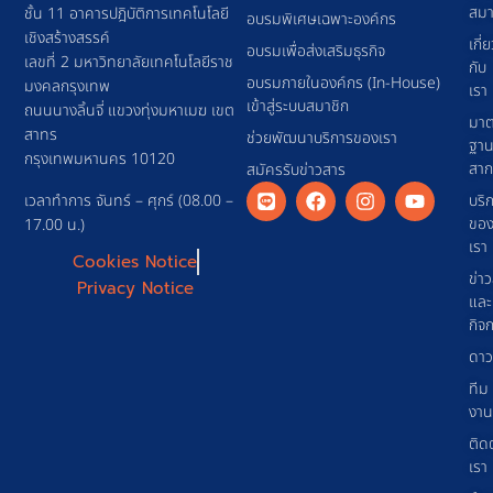
สมา
ชั้น 11 อาคารปฎิบัติการเทคโนโลยี
อบรมพิเศษเฉพาะองค์กร
เชิงสร้างสรรค์
เกี่
อบรมเพื่อส่งเสริมธุรกิจ
เลขที่ 2 มหาวิทยาลัยเทคโนโลยีราช
กับ
อบรมภายในองค์กร (In-House)
มงคลกรุงเทพ
เรา
เข้าสู่ระบบสมาชิก
ถนนนางลิ้นจี่ แขวงทุ่งมหาเมฆ เขต
มาต
สาทร
ช่วยพัฒนาบริการของเรา
ฐา
กรุงเทพมหานคร 10120
สา
สมัครรับข่าวสาร
เวลาทำการ จันทร์ – ศุกร์ (08.00 –
บริ
ขอ
17.00 น.)
เรา
Cookies Notice
ข่า
Privacy Notice
และ
กิจ
ดาว
ทีม
งาน
ติด
เรา