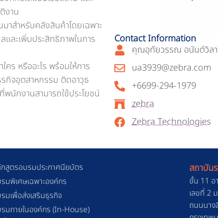
ัติงาน
บมาสำหรับคลังสินค้าโดยเฉพาะ
Contact Information
ลและเพิ่มประสิทธิภาพในการ
คุณอุทัยวรรณ อนันต์ว
่าใคร หรืออะไร พร้อมให้การ
ua3939@zebra.com
ก่ธุรกิจอุตสาหกรรม ติดอาวุธ
+6699-294-1979
ที่พนักงานสามารถใช้ประโยชน์
zebra
Zebra Technologies
ักสูตรอบรมประกาศนียบัตร
สถาบันร
ชั้น 11 อ
รมพิเศษเฉพาะองค์กร
เลขที่ 2
รมเพื่อส่งเสริมธุรกิจ
ถนนนางลิ
รมภายในองค์กร (In-House)
กรุงเทพ