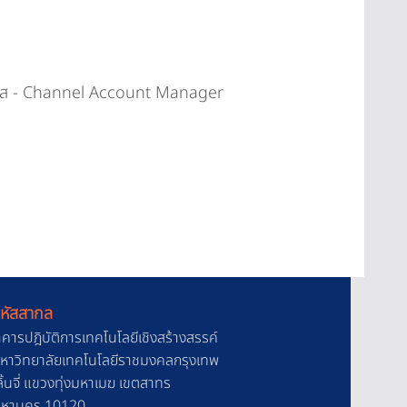
ิลาส - Channel Account Manager
หัสสากล
าคารปฎิบัติการเทคโนโลยีเชิงสร้างสรรค์
 มหาวิทยาลัยเทคโนโลยีราชมงคลกรุงเทพ
้นจี่ แขวงทุ่งมหาเมฆ เขตสาทร
มหานคร 10120