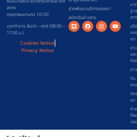
ถนนนางลิ้นจี่ แขวงทุ่งมหาเมฆ เขต
มาต
สาทร
ช่วยพัฒนาบริการของเรา
ฐา
กรุงเทพมหานคร 10120
สา
สมัครรับข่าวสาร
เวลาทำการ จันทร์ – ศุกร์ (08.00 –
บริ
ขอ
17.00 น.)
เรา
Cookies Notice
ข่า
Privacy Notice
และ
กิจ
ดาว
ทีม
งาน
ติด
เรา
คำ
ที่พ
บ่อ
© 2026 GS1 Thailand Copyright