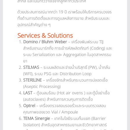
สากล และเป็นที่ไว้วางใจจากลูกค้าทั่วประเทศ
ด้วยประสบการณ์มากกว่า 19 ปี เราพร้อมให้บริการครบวงจร
ทั้งด้านการติดตั้งและการดูแลหลังการขาย สำหรับระบบและ
อุปกรณ์สำคัญต่าง ๆ
Services & Solutions
Domino / Bluhm Weber
– เครื่องพิมพ์ระบบ TIJ
สำหรับงานมาร์กกิ้ง การเข้ารหัสผลิตภัณฑ์ (Coding) และ
ระบบ Serialization และ Aggregation ในอุตสาหกรรม
ยา
STILMAS
– ระบบผลิตและจ่ายน้ำบริสุทธิ์ (PW), น้ำกลั่น
(WFI), ระบบ PSG และ Distribution Loop
STERILINE
– เครื่องจักรสำหรับกระบวนการปลอดเชื้อ
(Aseptic Processing)
LAST
– ตู้อบลมร้อน (Hot air ovens ) และตู้นึ่งฆ่าเชื้อ
(autoclaves) สำหรับการควบคุมการติดเชื้อ
Optrel
– เครื่องตรวจสอบรอยรั่วและระบบตรวจสอบ
คุณภาพของขวด Vial / Ampoule
TEMA Sinergie
– เทคโนโลยีระบบกั้นแยก (Barrier
Isolation) สำหรับอุตสาหกรรมยาและชีววิทยาศาสตร์