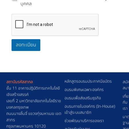
บุคคล
ลงทะเบียน
หลักสูตรอบรมประกาศนียบัตร
สถาบันรหัสสากล
สมั
สมา
ชั้น 11 อาคารปฎิบัติการเทคโนโลยี
อบรมพิเศษเฉพาะองค์กร
เชิงสร้างสรรค์
เกี่
อบรมเพื่อส่งเสริมธุรกิจ
เลขที่ 2 มหาวิทยาลัยเทคโนโลยีราช
กับ
อบรมภายในองค์กร (In-House)
มงคลกรุงเทพ
เรา
เข้าสู่ระบบสมาชิก
ถนนนางลิ้นจี่ แขวงทุ่งมหาเมฆ เขต
มาต
สาทร
ช่วยพัฒนาบริการของเรา
ฐา
กรุงเทพมหานคร 10120
สา