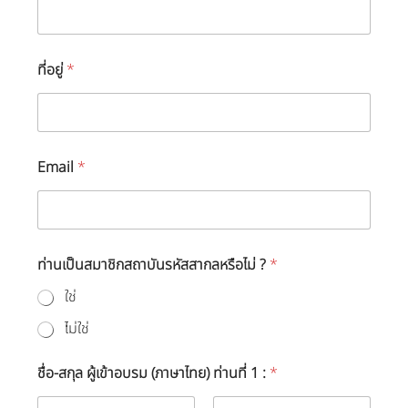
นี
ย
บั
ต
ที่อยู่
*
ร
ห
รื
อ
ไ
ม่
Email
*
?
*
สำ
ห
รั
ท่านเป็นสมาชิกสถาบันรหัสสากลหรือไม่ ?
*
บ
ส
ใช่
ม
า
ไม่ใช่
ชิ
ก
ชื่อ-สกุล ผู้เข้าอบรม (ภาษาไทย) ท่านที่ 1 :
*