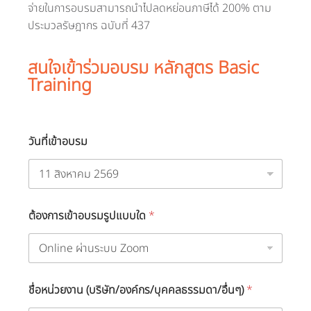
จ่ายในการอบรมสามารถนำไปลดหย่อนภาษีได้ 200% ตาม
ประมวลรัษฎากร ฉบับที่ 437
สนใจเข้าร่วมอบรม หลักสูตร Basic
Training
ต้
วันที่เข้าอบรม
อ
ง
ก
า
ร
ใ
ต้องการเข้าอบรมรูปแบบใด
*
บ
ป
ร
ะ
ก
า
ชื่อหน่วยงาน (บริษัท/องค์กร/บุคคลธรรมดา/อื่นๆ)
*
ศ