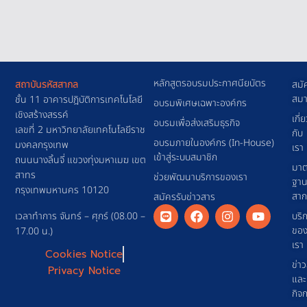
หลักสูตรอบรมประกาศนียบัตร
สถาบันรหัสสากล
สมั
สมา
ชั้น 11 อาคารปฎิบัติการเทคโนโลยี
อบรมพิเศษเฉพาะองค์กร
เชิงสร้างสรรค์
เกี่
อบรมเพื่อส่งเสริมธุรกิจ
เลขที่ 2 มหาวิทยาลัยเทคโนโลยีราช
กับ
อบรมภายในองค์กร (In-House)
มงคลกรุงเทพ
เรา
เข้าสู่ระบบสมาชิก
ถนนนางลิ้นจี่ แขวงทุ่งมหาเมฆ เขต
มาต
สาทร
ช่วยพัฒนาบริการของเรา
ฐา
กรุงเทพมหานคร 10120
สา
สมัครรับข่าวสาร
เวลาทำการ จันทร์ – ศุกร์ (08.00 –
บริ
ขอ
17.00 น.)
เรา
Cookies Notice
ข่า
Privacy Notice
และ
กิจ