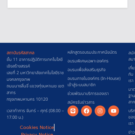
หลักสูตรอบรมประกาศนียบัตร
สถาบันรหัสสากล
สมั
สมา
ชั้น 11 อาคารปฎิบัติการเทคโนโลยี
อบรมพิเศษเฉพาะองค์กร
เชิงสร้างสรรค์
เกี่
อบรมเพื่อส่งเสริมธุรกิจ
เลขที่ 2 มหาวิทยาลัยเทคโนโลยีราช
กับ
อบรมภายในองค์กร (In-House)
มงคลกรุงเทพ
เรา
เข้าสู่ระบบสมาชิก
ถนนนางลิ้นจี่ แขวงทุ่งมหาเมฆ เขต
มาต
สาทร
ช่วยพัฒนาบริการของเรา
ฐา
กรุงเทพมหานคร 10120
สา
สมัครรับข่าวสาร
เวลาทำการ จันทร์ – ศุกร์ (08.00 –
บริ
ขอ
17.00 น.)
เรา
Cookies Notice
ข่า
Privacy Notice