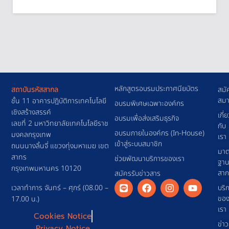
หลักสูตรอบรมประกาศนียบัตร
สถาบันรหัสสากล
สมั
สมา
ชั้น 11 อาคารปฎิบัติการเทคโนโลยี
อบรมพิเศษเฉพาะองค์กร
เชิงสร้างสรรค์
เกี่
อบรมเพื่อส่งเสริมธุรกิจ
เลขที่ 2 มหาวิทยาลัยเทคโนโลยีราช
กับ
อบรมภายในองค์กร (In-House)
มงคลกรุงเทพ
เรา
เข้าสู่ระบบสมาชิก
ถนนนางลิ้นจี่ แขวงทุ่งมหาเมฆ เขต
มาต
สาทร
ช่วยพัฒนาบริการของเรา
ฐา
กรุงเทพมหานคร 10120
สา
สมัครรับข่าวสาร
เวลาทำการ จันทร์ – ศุกร์ (08.00 –
บริ
ขอ
17.00 น.)
เรา
Cookies Notice
ข่า
Privacy Notice