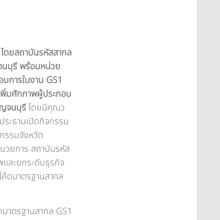
 โดยสถาบันรหัสสากล
นบุรี พร้อมหน่วย
ระกอบการในงาน GS1
ิ่มศักภาพผู้ประกอบ
ญจนบุรี
โดยมีคุณว
็นประธานเปิดกิจกรรม
กรรมจังหวัด
้อำนวยการ สถาบันรหัส
พและยกระดับธุรกิจ
์โค้ดมาตรฐานสากล
้ดมาตรฐานสากล GS1