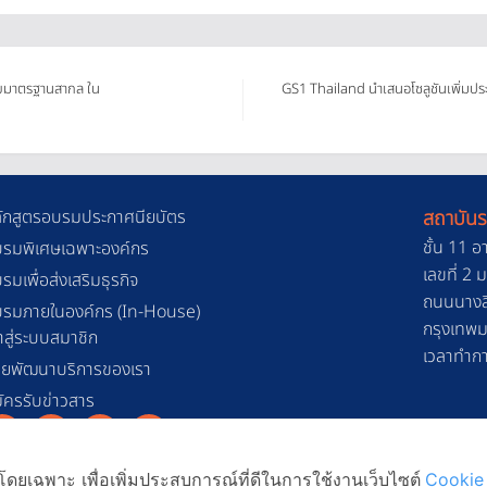
วยมาตรฐานสากล ใน
GS1 Thailand นำเสนอโซลูชันเพิ่มปร
ักสูตรอบรมประกาศนียบัตร
สถาบันร
ชั้น 11 อ
รมพิเศษเฉพาะองค์กร
เลขที่ 2
รมเพื่อส่งเสริมธุรกิจ
ถนนนางลิ
รมภายในองค์กร (In-House)
กรุงเทพ
้าสู่ระบบสมาชิก
เวลาทำการ
วยพัฒนาบริการของเรา
ัครรับข่าวสาร
ดยเฉพาะ เพื่อเพิ่มประสบการณ์ที่ดีในการใช้งานเว็บไซต์
Cookie 