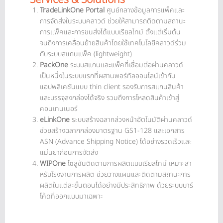
TradeLinkOne Portal
ศูนย์กลางข้อมูลการแพ็คและ
การจัดส่งในระบบคลาวด์ ช่วยให้สามารถติดตามสถานะ
การแพ็คและการขนส่งได้แบบเรียลไทม์ ตั้งแต่เริ่มต้น
จนถึงการเคลื่อนย้ายสินค้าโดยใช้เทคโนโลยีคลาวด์ร่วม
กับระบบสแกนแพ็ค (lightweight)
PackOne
ระบบสแกนและแพ็คที่เชื่อมต่อผ่านคลาวด์
เป็นหนึ่งในระบบแรกที่ผสานพอร์ทัลออนไลน์เข้ากับ
แอปพลิเคชันแบบ thin client รองรับการสแกนสินค้า
และบรรจุลงกล่องได้จริง รวมถึงการโหลดสินค้าเข้าสู่
คอนเทนเนอร์
eLinkOne
ระบบสร้างฉลากล่วงหน้าอัตโนมัติผ่านคลาวด์
ช่วยสร้างฉลากกล่องมาตรฐาน GS1-128 และเอกสาร
ASN (Advance Shipping Notice) ได้อย่างรวดเร็วและ
แม่นยาก่อนการจัดส่ง
WIPOne
โซลูชันติดตามการผลิตแบบเรียลไทม์ เหมาะสา
หรับโรงงานการผลิต ช่วยวางแผนและติดตามสถานะการ
ผลิตในแต่ละขั้นตอนได้อย่างมีประสิทธิภาพ ด้วยระบบบาร์
โค้ดที่ออกแบบมาเฉพาะ