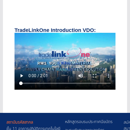
TradeLinkOne Introduction VDO:
หลักสูตรอบรมประกาศนียบัตร
สถาบันรหัสสากล
สมั
สมา
ชั้น 11 อาคารปฎิบัติการเทคโนโลยี