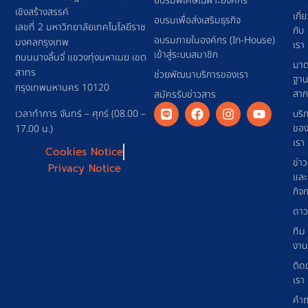
อบรมพิเศษเฉพาะองค์กร
เชิงสร้างสรรค์
เกี่
อบรมเพื่อส่งเสริมธุรกิจ
เลขที่ 2 มหาวิทยาลัยเทคโนโลยีราช
กับ
อบรมภายในองค์กร (In-House)
มงคลกรุงเทพ
เรา
เข้าสู่ระบบสมาชิก
ถนนนางลิ้นจี่ แขวงทุ่งมหาเมฆ เขต
มาต
สาทร
ช่วยพัฒนาบริการของเรา
ฐา
กรุงเทพมหานคร 10120
สา
สมัครรับข่าวสาร
เวลาทำการ จันทร์ – ศุกร์ (08.00 –
บริ
ขอ
17.00 น.)
เรา
Cookies Notice
ข่า
Privacy Notice
และ
กิจ
ดาว
ทีม
งาน
ติด
เรา
คำ