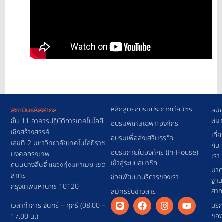
หลักสูตรอบรมประกาศนียบัตร
สถาบันรหัสสากล
สมั
สมา
ชั้น 11 อาคารปฎิบัติการเทคโนโลยี
อบรมพิเศษเฉพาะองค์กร
เชิงสร้างสรรค์
เกี่
อบรมเพื่อส่งเสริมธุรกิจ
เลขที่ 2 มหาวิทยาลัยเทคโนโลยีราช
กับ
อบรมภายในองค์กร (In-House)
มงคลกรุงเทพ
เรา
เข้าสู่ระบบสมาชิก
ถนนนางลิ้นจี่ แขวงทุ่งมหาเมฆ เขต
มาต
สาทร
ช่วยพัฒนาบริการของเรา
ฐา
กรุงเทพมหานคร 10120
สา
สมัครรับข่าวสาร
เวลาทำการ จันทร์ – ศุกร์ (08.00 –
บริ
ขอ
17.00 น.)