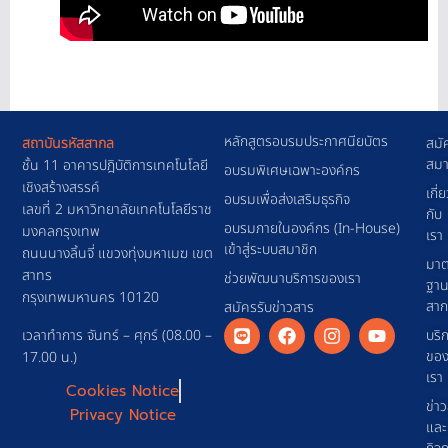
หลักสูตรอบรมประกาศนียบัตร
สถาบันรหัสสากล
สมั
สมา
ชั้น 11 อาคารปฎิบัติการเทคโนโลยี
อบรมพิเศษเฉพาะองค์กร
เชิงสร้างสรรค์
เกี่
อบรมเพื่อส่งเสริมธุรกิจ
เลขที่ 2 มหาวิทยาลัยเทคโนโลยีราช
กับ
อบรมภายในองค์กร (In-House)
มงคลกรุงเทพ
เรา
เข้าสู่ระบบสมาชิก
ถนนนางลิ้นจี่ แขวงทุ่งมหาเมฆ เขต
มาต
สาทร
ช่วยพัฒนาบริการของเรา
ฐา
กรุงเทพมหานคร 10120
สา
สมัครรับข่าวสาร
เวลาทำการ จันทร์ – ศุกร์ (08.00 –
บริ
ขอ
17.00 น.)
เรา
Cookies Notice
ข่า
Privacy Notice
และ