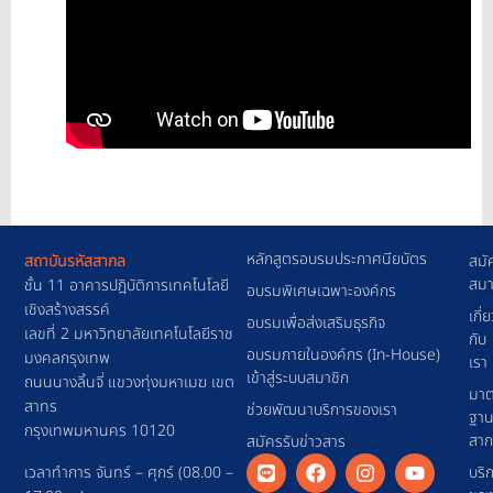
หลักสูตรอบรมประกาศนียบัตร
สถาบันรหัสสากล
สมั
สมา
ชั้น 11 อาคารปฎิบัติการเทคโนโลยี
อบรมพิเศษเฉพาะองค์กร
เชิงสร้างสรรค์
เกี่
อบรมเพื่อส่งเสริมธุรกิจ
เลขที่ 2 มหาวิทยาลัยเทคโนโลยีราช
กับ
อบรมภายในองค์กร (In-House)
มงคลกรุงเทพ
เรา
เข้าสู่ระบบสมาชิก
ถนนนางลิ้นจี่ แขวงทุ่งมหาเมฆ เขต
มาต
สาทร
ช่วยพัฒนาบริการของเรา
ฐา
กรุงเทพมหานคร 10120
สา
สมัครรับข่าวสาร
เวลาทำการ จันทร์ – ศุกร์ (08.00 –
บริ