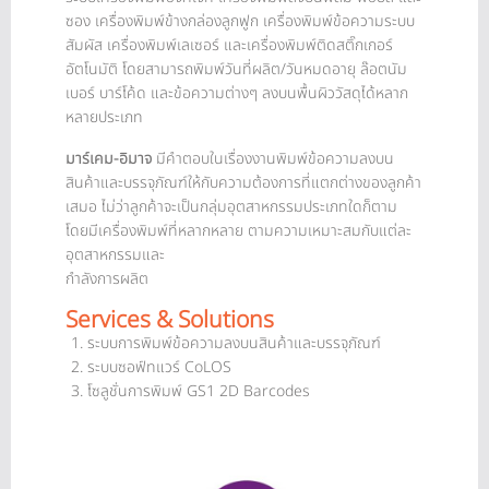
ซอง เครื่องพิมพ์ข้างกล่องลูกฟูก เครื่องพิมพ์ข้อความระบบ
สัมผัส เครื่องพิมพ์เลเซอร์ และเครื่องพิมพ์ติดสติ๊กเกอร์
อัตโนมัติ โดยสามารถพิมพ์วันที่ผลิต/วันหมดอายุ ล๊อตนัม
เบอร์ บาร์โค้ด และข้อความต่างๆ ลงบนพื้นผิววัสดุได้หลาก
หลายประเภท
มาร์เคม-อิมาจ
มีคำตอบในเรื่องงานพิมพ์ข้อความลงบน
สินค้าและบรรจุภัณฑ์ให้กับความต้องการที่แตกต่างของลูกค้า
เสมอ ไม่ว่าลูกค้าจะเป็นกลุ่มอุตสาหกรรมประเภทใดก็ตาม
โดยมีเครื่องพิมพ์ที่หลากหลาย ตามความเหมาะสมกับแต่ละ
อุตสาหกรรมและ
กำลังการผลิต
Services & Solutions
ระบบการพิมพ์ข้อความลงบนสินค้าและบรรจุภัณฑ์
ระบบซอฟ์ทแวร์ CoLOS
โซลูชั่นการพิมพ์ GS1 2D Barcodes