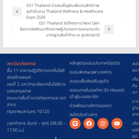
GS1 Thailand นำเสนอโซลูชันเพิ่มประสิทธิภาพ
ธุรกิจในงาน Thailand Wellness & Healthcare
Expo 2026
GS1 Thailand จัดโครงการ Next Gen
Barcodeพัฒนาศักยภาพผู้ประกอบการและยกระดับ
มาตรฐานสินค้าไทย ณ อุุบลราชธานี
หลักสูตรอบรมประกาศนียบัตร
สถาบันรหัสสากล
สมั
สมา
ชั้น 11 อาคารปฎิบัติการเทคโนโลยี
อบรมพิเศษเฉพาะองค์กร
เชิงสร้างสรรค์
เกี่
อบรมเพื่อส่งเสริมธุรกิจ
เลขที่ 2 มหาวิทยาลัยเทคโนโลยีราช
กับ
อบรมภายในองค์กร (In-House)
มงคลกรุงเทพ
เรา
เข้าสู่ระบบสมาชิก
ถนนนางลิ้นจี่ แขวงทุ่งมหาเมฆ เขต
มาต
สาทร
ช่วยพัฒนาบริการของเรา
ฐา
กรุงเทพมหานคร 10120
สา
สมัครรับข่าวสาร
เวลาทำการ จันทร์ – ศุกร์ (08.00 –
บริ
ขอ
17.00 น.)
เรา