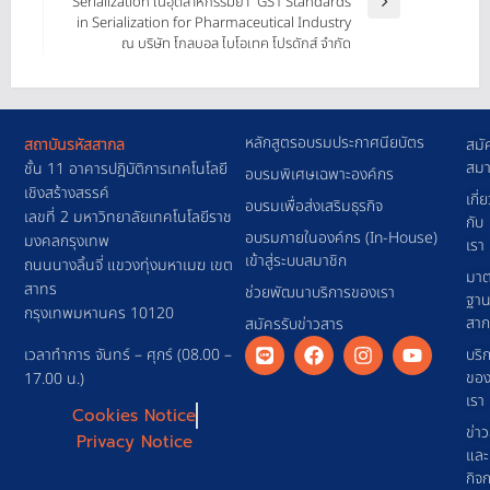
Serialization ในอุตสาหกรรมยา” GS1 Standards
in Serialization for Pharmaceutical Industry
ณ บริษัท โกลบอล ไบโอเทค โปรดักส์ จำกัด
หลักสูตรอบรมประกาศนียบัตร
สถาบันรหัสสากล
สมั
สมา
ชั้น 11 อาคารปฎิบัติการเทคโนโลยี
อบรมพิเศษเฉพาะองค์กร
เชิงสร้างสรรค์
เกี่
อบรมเพื่อส่งเสริมธุรกิจ
เลขที่ 2 มหาวิทยาลัยเทคโนโลยีราช
กับ
อบรมภายในองค์กร (In-House)
มงคลกรุงเทพ
เรา
เข้าสู่ระบบสมาชิก
ถนนนางลิ้นจี่ แขวงทุ่งมหาเมฆ เขต
มาต
สาทร
ช่วยพัฒนาบริการของเรา
ฐา
กรุงเทพมหานคร 10120
สา
สมัครรับข่าวสาร
เวลาทำการ จันทร์ – ศุกร์ (08.00 –
บริ
ขอ
17.00 น.)
เรา
Cookies Notice
ข่า
Privacy Notice
และ
กิจ