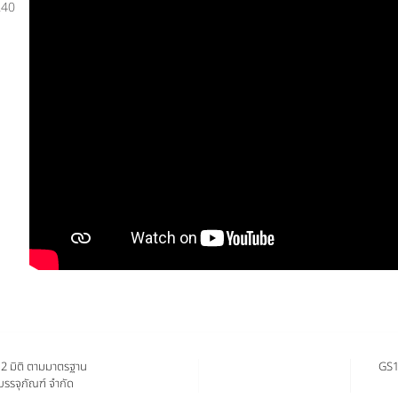
.40
2 มิติ ตามมาตรฐาน
GS1
บรรจุภัณฑ์ จำกัด