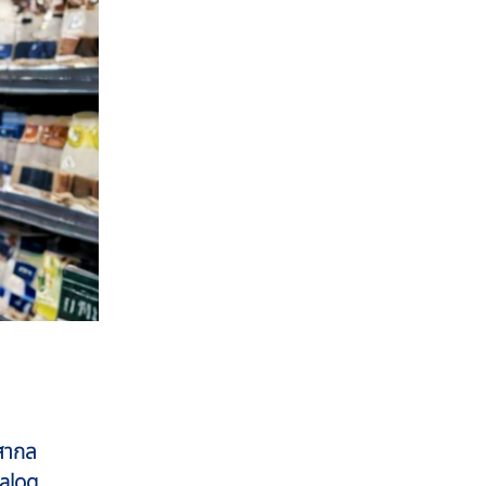
สากล
talog