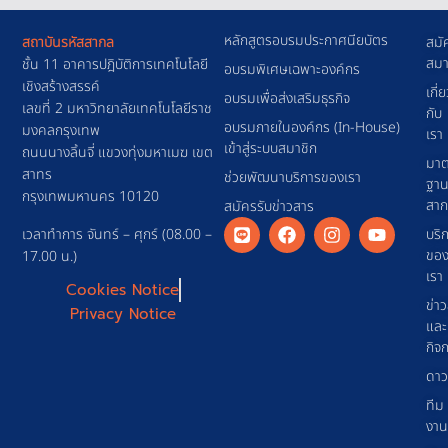
หลักสูตรอบรมประกาศนียบัตร
สถาบันรหัสสากล
สมั
สมา
ชั้น 11 อาคารปฎิบัติการเทคโนโลยี
อบรมพิเศษเฉพาะองค์กร
เชิงสร้างสรรค์
เกี่
อบรมเพื่อส่งเสริมธุรกิจ
เลขที่ 2 มหาวิทยาลัยเทคโนโลยีราช
กับ
อบรมภายในองค์กร (In-House)
มงคลกรุงเทพ
เรา
เข้าสู่ระบบสมาชิก
ถนนนางลิ้นจี่ แขวงทุ่งมหาเมฆ เขต
มาต
สาทร
ช่วยพัฒนาบริการของเรา
ฐา
กรุงเทพมหานคร 10120
สา
สมัครรับข่าวสาร
เวลาทำการ จันทร์ – ศุกร์ (08.00 –
บริ
ขอ
17.00 น.)
เรา
Cookies Notice
ข่า
Privacy Notice
และ
กิจ
ดาว
ทีม
งาน