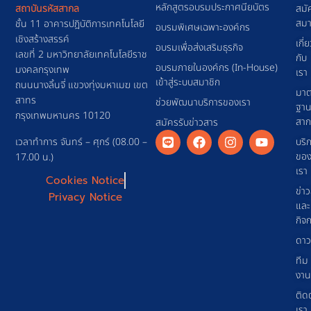
หลักสูตรอบรมประกาศนียบัตร
สถาบันรหัสสากล
สมั
สมา
ชั้น 11 อาคารปฎิบัติการเทคโนโลยี
อบรมพิเศษเฉพาะองค์กร
เชิงสร้างสรรค์
เกี่
อบรมเพื่อส่งเสริมธุรกิจ
เลขที่ 2 มหาวิทยาลัยเทคโนโลยีราช
กับ
อบรมภายในองค์กร (In-House)
มงคลกรุงเทพ
เรา
เข้าสู่ระบบสมาชิก
ถนนนางลิ้นจี่ แขวงทุ่งมหาเมฆ เขต
มาต
สาทร
ช่วยพัฒนาบริการของเรา
ฐา
กรุงเทพมหานคร 10120
สา
สมัครรับข่าวสาร
เวลาทำการ จันทร์ – ศุกร์ (08.00 –
บริ
ขอ
17.00 น.)
เรา
Cookies Notice
ข่า
Privacy Notice
และ
กิจ
ดาว
ทีม
งาน
ติด
เรา