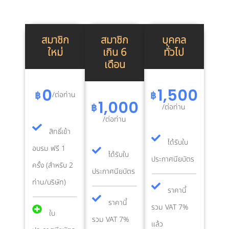
สมาชิก
สมาชิก
บุคคล
ใหม่
เกิน 6
ทั่วไป
เดือน
0
1,500
฿
฿
/ต่อท่าน
1,000
฿
/ต่อท่าน
/ต่อท่าน
สิทธิ์เข้า
ได้รับใบ
อบรม ฟรี 1
ได้รับใบ
ประกาศนียบัตร​
ครั้ง (สำหรับ 2
ประกาศนียบัตร​
ท่าน/บริษัท)
ราคานี้
ราคานี้
รวม VAT 7%
ใบ
รวม VAT 7%
แล้ว​