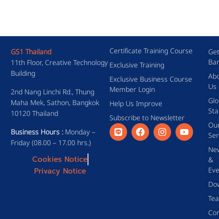
Certificate Training Course
GS1 Thailand
Get
Ba
11th Floor, Creative Technology
Exclusive Training
Building
Ab
Exclusive Business Course
Us
Member Login
2nd Nang Linchi Rd., Thung
Glo
Maha Mek, Sathon, Bangkok
Help Us Improve
Sta
10120 Thailand
Subscribe to Newsletter
Ou
Business Hours :
Monday –
Ser
Friday (08.00 – 17.00 hrs.)
Ne
Cookies Notice
&
Eve
Privacy Notice
Do
Te
Con