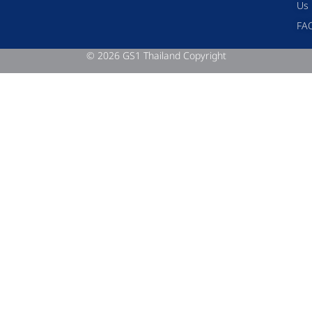
Us
FA
© 2026 GS1 Thailand Copyright