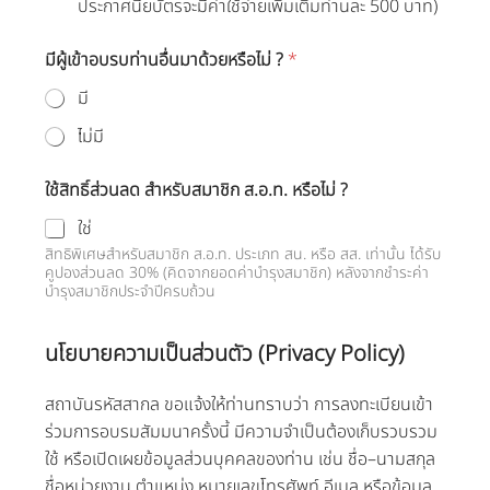
ประกาศนียบัตรจะมีค่าใช้จ่ายเพิ่มเติมท่านละ 500 บาท)
มีผู้เข้าอบรบท่านอื่นมาด้วยหรือไม่ ?
*
มี
ไม่มี
1
ใช้สิทธิ์ส่วนลด สำหรับสมาชิก ส.อ.ท. หรือไม่ ?
2
ใช่
สิทธิพิเศษสำหรับสมาชิก ส.อ.ท. ประเภท สน. หรือ สส. เท่านั้น ได้รับ
คูปองส่วนลด 30% (คิดจากยอดค่าบำรุงสมาชิก) หลังจากชำระค่า
บำรุงสมาชิกประจำปีครบถ้วน
นโยบายความเป็นส่วนตัว (Privacy Policy)
สถาบันรหัสสากล ขอแจ้งให้ท่านทราบว่า การลงทะเบียนเข้า
ร่วมการอบรมสัมมนาครั้งนี้ มีความจำเป็นต้องเก็บรวบรวม
ใช้ หรือเปิดเผยข้อมูลส่วนบุคคลของท่าน เช่น ชื่อ–นามสกุล
ชื่อหน่วยงาน ตำแหน่ง หมายเลขโทรศัพท์ อีเมล หรือข้อมูล