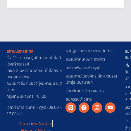
หลักสูตรอบรมประกาศนียบัตร
สถาบันรหัสสากล
สมั
สมา
ชั้น 11 อาคารปฎิบัติการเทคโนโลยี
อบรมพิเศษเฉพาะองค์กร
เชิงสร้างสรรค์
เกี่
อบรมเพื่อส่งเสริมธุรกิจ
เลขที่ 2 มหาวิทยาลัยเทคโนโลยีราช
กับ
อบรมภายในองค์กร (In-House)
มงคลกรุงเทพ
เรา
เข้าสู่ระบบสมาชิก
ถนนนางลิ้นจี่ แขวงทุ่งมหาเมฆ เขต
มาต
สาทร
ช่วยพัฒนาบริการของเรา
ฐา
กรุงเทพมหานคร 10120
สา
สมัครรับข่าวสาร
เวลาทำการ จันทร์ – ศุกร์ (08.00 –
บริ
ขอ
17.00 น.)
เรา
Cookies Notice
ข่า
Privacy Notice