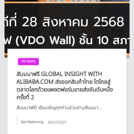
PR NEWS
สัมมนาฟรี GLOBAL INSIGHT WITH
ALIBABA.COM ส่งออกสินค้าไทย โตไกลสู่
ตลาดโลกด้วยแพลตฟอร์มขายส่งอันดับหนึ่ง
ครั้งที่ 2
สัมมนาฟรี! เรียนเชิญทุกท่านร่วมงานสัมมนา…
kornkamonp
30/07/2025