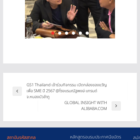
GS1 Thailand เข้าร่วมกิจกรรม เปิดกล่องของขวัญ
เพื่อ SME ปี 2567 @โรงแรมณัฐพงษ์ แกรนด์
จ.หนองบัวลำภู
GLOBAL INSIGHT WITH
ALIBABA.COM
หลักสูตรอบรมประกาศนียบัตร
สถาบันรหัสสากล
สมั