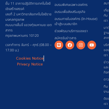
สมา
ชั้น 11 อาคารปฎิบัติการเทคโนโลยี
อบรมพิเศษเฉพาะองค์กร
เชิงสร้างสรรค์
เกี่
อบรมเพื่อส่งเสริมธุรกิจ
เลขที่ 2 มหาวิทยาลัยเทคโนโลยีราช
กับ
อบรมภายในองค์กร (In-House)
มงคลกรุงเทพ
เรา
เข้าสู่ระบบสมาชิก
ถนนนางลิ้นจี่ แขวงทุ่งมหาเมฆ เขต
มาต
สาทร
ช่วยพัฒนาบริการของเรา
ฐา
กรุงเทพมหานคร 10120
สา
สมัครรับข่าวสาร
เวลาทำการ จันทร์ – ศุกร์ (08.00 –
บริ
ขอ
17.00 น.)
เรา
Cookies Notice
ข่า
Privacy Notice
และ
กิจ
ดาว
ทีม
งาน
ติด
เรา