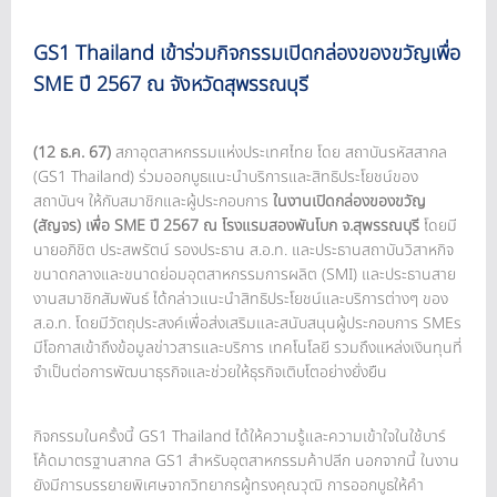
GS1 Thailand เข้าร่วมกิจกรรมเปิดกล่องของขวัญเพื่อ
SME ปี 2567 ณ จังหวัดสุพรรณบุรี
(12 ธ.ค. 67)
สภาอุตสาหกรรมแห่งประเทศไทย โดย สถาบันรหัสสากล
(GS1 Thailand) ร่วมออกบูธแนะนำบริการและสิทธิประโยชน์ของ
สถาบันฯ ให้กับสมาชิกและผู้ประกอบการ
ในงานเปิดกล่องของขวัญ
(สัญจร) เพื่อ SME ปี 2567 ณ โรงแรมสองพันโบก จ.สุพรรณบุรี
โดยมี
นายอภิชิต ประสพรัตน์ รองประธาน ส.อ.ท. และประธานสถาบันวิสาหกิจ
ขนาดกลางและขนาดย่อมอุตสาหกรรมการผลิต (SMI) และประธานสาย
งานสมาชิกสัมพันธ์ ได้กล่าวแนะนำสิทธิประโยชน์และบริการต่างๆ ของ
ส.อ.ท. โดยมีวัตถุประสงค์เพื่อส่งเสริมและสนับสนุนผู้ประกอบการ SMEs
มีโอกาสเข้าถึงข้อมูลข่าวสารและบริการ เทคโนโลยี รวมถึงแหล่งเงินทุนที่
จำเป็นต่อการพัฒนาธุรกิจและช่วยให้ธุรกิจเติบโตอย่างยั่งยืน
กิจกรรมในครั้งนี้ GS1 Thailand ได้ให้ความรู้และความเข้าใจในใช้บาร์
โค้ดมาตรฐานสากล GS1 สำหรับอุตสาหกรรมค้าปลีก นอกจากนี้ ในงาน
ยังมีการบรรยายพิเศษจากวิทยากรผู้ทรงคุณวุฒิ การออกบูธให้คำ