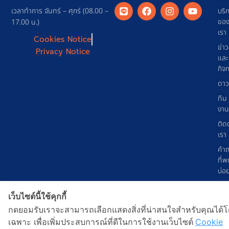
เวลาทำการ จันทร์ – ศุกร์ (08.00 –
บริ
ขอ
17.00 น.)
เรา
Cookies Notice
ข่า
Privacy Notice
และ
กิจ
ดาว
ทีม
งาน
ติด
เรา
คำ
ที่พ
บ่อ
© 2026 GS1 Thailand Copyright
เว็บไซต์นี้ใช้คุกกี้
กดยอมรับเราจะสามารถเลือกแสดงสิ่งที่น่าสนใจสำหรับคุณได้
เฉพาะ เพื่อเพิ่มประสบการณ์ที่ดีในการใช้งานเว็บไซต์
Cookie