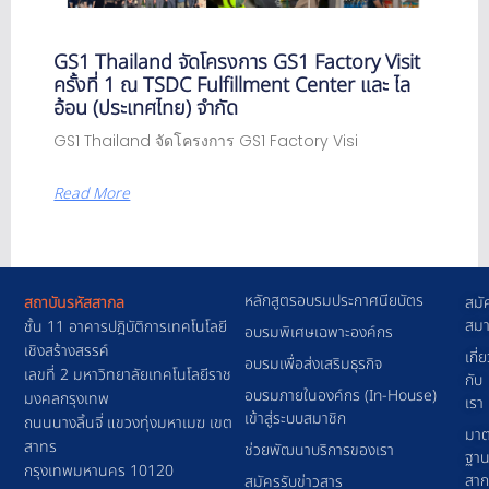
GS1 Thailand จัดโครงการ GS1 Factory Visit
ครั้งที่ 1 ณ TSDC Fulfillment Center และ ไล
อ้อน (ประเทศไทย) จำกัด
GS1 Thailand จัดโครงการ GS1 Factory Visi
Read More
หลักสูตรอบรมประกาศนียบัตร
สถาบันรหัสสากล
สมั
สมา
ชั้น 11 อาคารปฎิบัติการเทคโนโลยี
อบรมพิเศษเฉพาะองค์กร
เชิงสร้างสรรค์
เกี่
อบรมเพื่อส่งเสริมธุรกิจ
เลขที่ 2 มหาวิทยาลัยเทคโนโลยีราช
กับ
อบรมภายในองค์กร (In-House)
มงคลกรุงเทพ
เรา
เข้าสู่ระบบสมาชิก
ถนนนางลิ้นจี่ แขวงทุ่งมหาเมฆ เขต
มาต
สาทร
ช่วยพัฒนาบริการของเรา
ฐา
กรุงเทพมหานคร 10120
สา
สมัครรับข่าวสาร