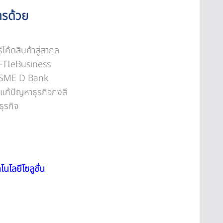
ารด้วย
ค้ดสินค้าสู่สากล
 FTIeBusiness
ับ SME D Bank
์แก้ปัญหาธุรกิจกงสี
ธุรกิจ
นโลยีโซลูชั่น