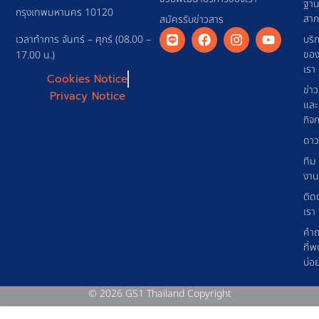
ฐา
กรุงเทพมหานคร 10120
สา
สมัครรับข่าวสาร
เวลาทำการ จันทร์ – ศุกร์ (08.00 –
บริ
ขอ
17.00 น.)
เรา
Cookies Notice
ข่า
Privacy Notice
และ
กิจ
ดาว
ทีม
งาน
ติด
เรา
คำ
ที่พ
บ่อ
© 2026 GS1 Thailand Copyright