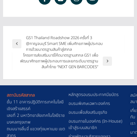
GS1 Thailand Roadshow 2026 ครั้งที่ 3
@กาญจนบุรี Smart SME เพิ่มศักยภาพผู้ประกอบ
การด้วยมาตรฐานสินค้าสู่สากล
โครงการส่งเสริมบาร์โค้ดมาตรฐานสากล GS1 เพื่อ
พัฒนาศักยภาพผู้ประกอบการและยกระดับมาตรฐาน
สินค้าไทย “NEXT GEN BARCODES”
หลักสูตรอบรมประกาศนียบัตร
สถาบันรหัสสากล
สมั
สมา
ชั้น 11 อาคารปฎิบัติการเทคโนโลยี
อบรมพิเศษเฉพาะองค์กร
เชิงสร้างสรรค์
เกี่
อบรมเพื่อส่งเสริมธุรกิจ
เลขที่ 2 มหาวิทยาลัยเทคโนโลยีราช
กับ
อบรมภายในองค์กร (In-House)
มงคลกรุงเทพ
เรา
เข้าสู่ระบบสมาชิก
ถนนนางลิ้นจี่ แขวงทุ่งมหาเมฆ เขต
มาต
สาทร
ช่วยพัฒนาบริการของเรา